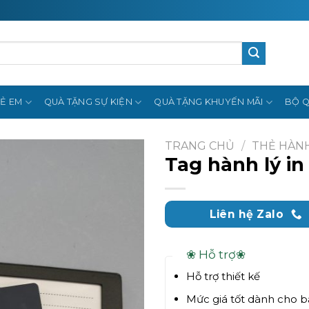
Ẻ EM
QUÀ TẶNG SỰ KIỆN
QUÀ TẶNG KHUYẾN MÃI
BỘ Q
TRANG CHỦ
/
THẺ HÀNH
Tag hành lý in
Liên hệ Zalo
❀ Hỗ trợ❀
Hỗ trợ thiết kế
Mức giá tốt dành cho 