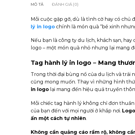
MÔ TẢ
ĐÁNH GIÁ (0)
Mỗi cuộc gặp gỡ, dù là tình cờ hay có chủ 
lý in logo
chính là món quà “bé xinh nhưng
Nếu bạn là công ty du lịch, khách sạn, ha
logo – một món quà nhỏ nhưng lại mang đế
Tag hành lý in logo – Mang thươ
Trong thời đại bùng nổ của du lịch và trải
cũng mong muốn. Thay vì những hình thứ
in logo
lại mang đến hiệu quả truyền thôn
Mỗi chiếc tag hành lý không chỉ đơn thuần
của bạn đến với mọi người ở khắp nơi.
Log
ấn một cách tự nhiên
.
Không cần quảng cáo rầm rộ, không cần 