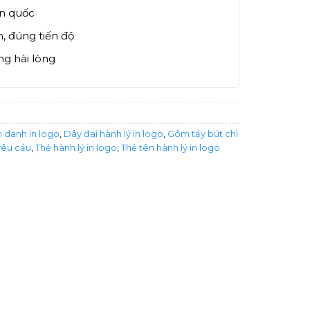
àn quốc
, đúng tiến độ
g hài lòng
h danh in logo
,
Dây đai hành lý in logo
,
Gôm tẩy bút chì
yêu cầu
,
Thẻ hành lý in logo
,
Thẻ tên hành lý in logo