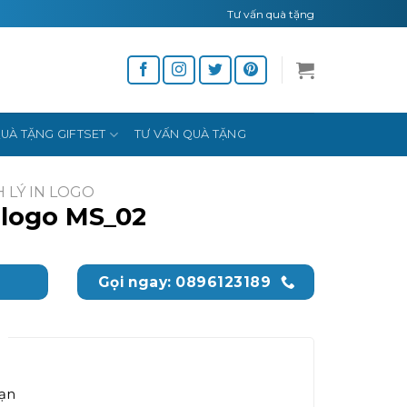
Tư vấn quà tặng
UÀ TẶNG GIFTSET
TƯ VẤN QUÀ TẶNG
 LÝ IN LOGO
 logo MS_02
Gọi ngay: 0896123189
bạn