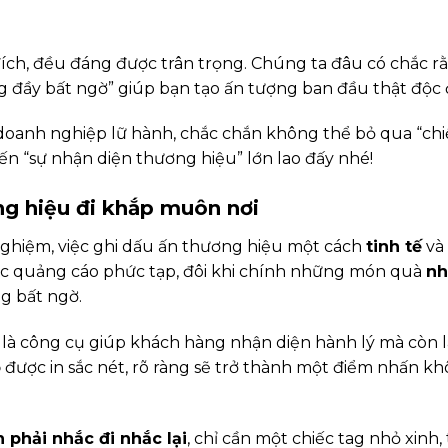
đích, đều đáng được trân trọng. Chúng ta đâu có chắc rằ
 đầy bất ngờ” giúp bạn tạo ấn tượng ban đầu thật độc đ
y doanh nghiệp lữ hành, chắc chắn không thể bỏ qua “chi
n “sự nhận diện thương hiệu” lớn lao đấy nhé!
ng hiệu đi khắp muôn nơi
 nghiệm, việc ghi dấu ấn thương hiệu một cách
tinh tế
và
c quảng cáo phức tạp, đôi khi chính những món quà
nh
g bất ngờ.
 là công cụ giúp khách hàng nhận diện hành lý mà còn 
o
được in sắc nét, rõ ràng sẽ trở thành một điểm nhấn k
phải nhắc đi nhắc lại
, chỉ cần một chiếc tag nhỏ xinh