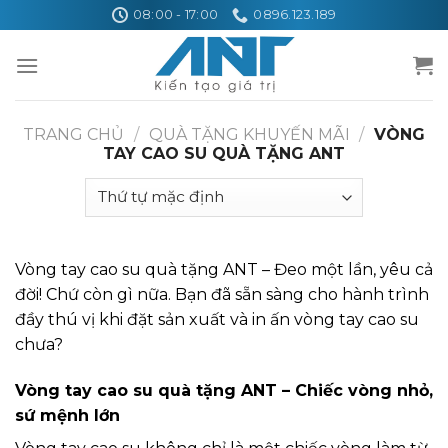
Skip
08:00 - 17:00
0896.123.189
to
content
TRANG CHỦ
/
QUÀ TẶNG KHUYẾN MÃI
/
VÒNG
TAY CAO SU QUÀ TẶNG ANT
Vòng tay cao su quà tặng ANT – Đeo một lần, yêu cả
đời! Chứ còn gì nữa. Bạn đã sẵn sàng cho hành trình
đầy thú vị khi đặt sản xuất và in ấn vòng tay cao su
chưa?
Vòng tay cao su quà tặng ANT – Chiếc vòng nhỏ,
sứ mệnh lớn