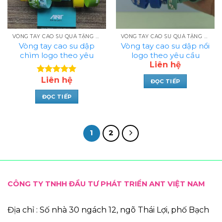
VÒNG TAY CAO SU QUÀ TẶNG ANT
VÒNG TAY CAO SU QUÀ TẶNG ANT
Vòng tay cao su dập
Vòng tay cao su dập nổi
chìm logo theo yêu
logo theo yêu cầu
cầu MS_11
Liên hệ
MS_02
Liên hệ
Được xếp
ĐỌC TIẾP
hạng
5.00
5 sao
ĐỌC TIẾP
1
2
CÔNG TY TNHH ĐẦU TƯ PHÁT TRIỂN ANT VIỆT NAM
Địa chỉ : Số nhà 30 ngách 12, ngõ Thái Lợi, phố Bạch