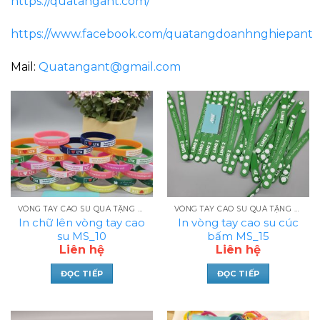
https://quatangant.com/
https://www.facebook.com/quatangdoanhnghiepant
Mail:
Quatangant@gmail.com
VÒNG TAY CAO SU QUÀ TẶNG ANT
VÒNG TAY CAO SU QUÀ TẶNG ANT
In chữ lên vòng tay cao
In vòng tay cao su cúc
su MS_10
bấm MS_15
Liên hệ
Liên hệ
ĐỌC TIẾP
ĐỌC TIẾP