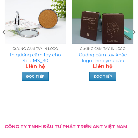
GƯƠNG CẦM TAY IN LOGO
GƯƠNG CẦM TAY IN LOGO
In gương cầm tay cho
Gương cầm tay khắc
Spa MS_30
logo theo yêu cầu
Liên hệ
Liên hệ
MS_28
ĐỌC TIẾP
ĐỌC TIẾP
CÔNG TY TNHH ĐẦU TƯ PHÁT TRIỂN ANT VIỆT NAM