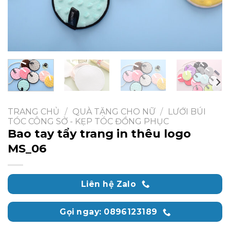
TRANG CHỦ
/
QUÀ TẶNG CHO NỮ
/
LƯỚI BÚI
TÓC CÔNG SỞ - KẸP TÓC ĐỒNG PHỤC
Bao tay tẩy trang in thêu logo
MS_06
Liên hệ Zalo
Gọi ngay: 0896123189