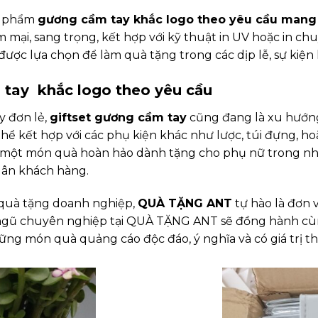
n phẩm
gương cầm tay khắc logo theo yêu cầu mang 
mại, sang trọng, kết hợp với kỹ thuật in UV hoặc in ch
ược lựa chọn để làm quà tặng trong các dịp lễ, sự kiện
m tay khắc logo theo yêu cầu
y đơn lẻ,
giftset gương cầm tay
cũng đang là xu hướng
ể kết hợp với các phụ kiện khác như lược, túi đựng, ho
 nên một món quà hoàn hảo dành tặng cho phụ nữ trong 
i ân khách hàng.
 quà tặng doanh nghiệp,
QUÀ TẶNG ANT
tự hào là đơn v
ội ngũ chuyên nghiệp tại QUÀ TẶNG ANT sẽ đồng hành c
ng món quà quảng cáo độc đáo, ý nghĩa và có giá trị thự