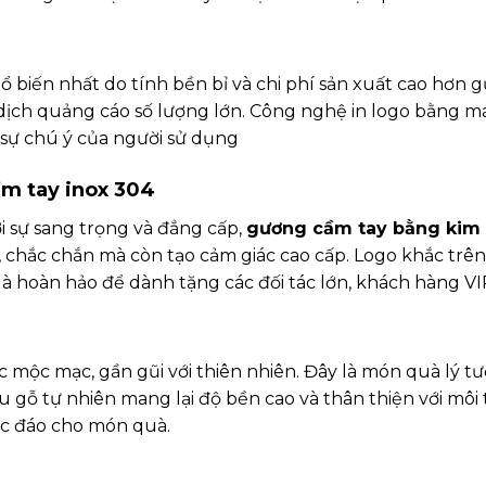
hổ biến nhất do tính bền bỉ và chi phí sản xuất cao hơn 
dịch quảng cáo số lượng lớn. Công nghệ in logo bằng má
 sự chú ý của người sử dụng
ầm tay inox 304
 sự sang trọng và đẳng cấp,
gương cầm tay bằng kim 
, chắc chắn mà còn tạo cảm giác cao cấp. Logo khắc trên 
à hoàn hảo để dành tặng các đối tác lớn, khách hàng VI
c mộc mạc, gần gũi với thiên nhiên. Đây là món quà lý
iệu gỗ tự nhiên mang lại độ bền cao và thân thiện với mô
độc đáo cho món quà.