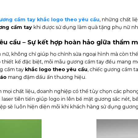
ương cầm tay khắc logo theo yêu cầu
, những chất li
ương cầm tay
khi được sử dụng làm quà tặng phụ nữ nh
êu cầu – Sự kết hợp hoàn hảo giữa thẩm m
ụ nữ, không chỉ giúp họ chỉnh sửa ngoại hình mà còn th
hiết kế đặc biệt, mỗi mẫu gương cầm tay đều mang một
ng cầm tay
khắc logo theo yêu cầu
, chiếc gương cầm t
cáo
mang đậm dấu ấn thương hiệu.
 mọi chất liệu, doanh nghiệp có thể tùy chọn các phong
aser tiên tiến giúp logo in lên bề mặt gương sắc nét, b
p sẽ luôn hiện diện mỗi khi khách hàng sử dụng gương