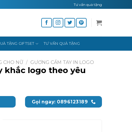
Tư vấn quà tặng
UÀ TẶNG GIFTSET
TƯ VẤN QUÀ TẶNG
G CHO NỮ
/
GƯƠNG CẦM TAY IN LOGO
 khắc logo theo yêu
Gọi ngay: 0896123189