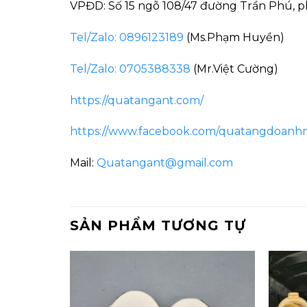
VPĐD: Số 15 ngõ 108/47 đường Trần Phú, p
Tel/Zalo: 0896123189
(Ms.Phạm Huyền)
Tel/Zalo: 0705388338
(Mr.Việt Cường)
https://quatangant.com/
https://www.facebook.com/quatangdoanh
Mail:
Quatangant@gmail.com
SẢN PHẨM TƯƠNG TỰ