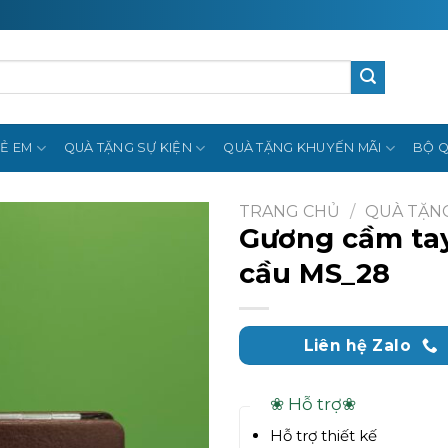
Ẻ EM
QUÀ TẶNG SỰ KIỆN
QUÀ TẶNG KHUYẾN MÃI
BỘ Q
TRANG CHỦ
/
QUÀ TẶN
Gương cầm tay
cầu MS_28
Liên hệ Zalo
❀ Hỗ trợ❀
Hỗ trợ thiết kế