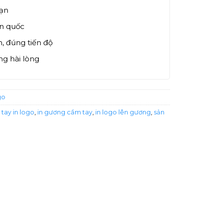
bạn
àn quốc
, đúng tiến độ
g hài lòng
go
tay in logo
,
in gương cầm tay
,
in logo lên gương
,
sản