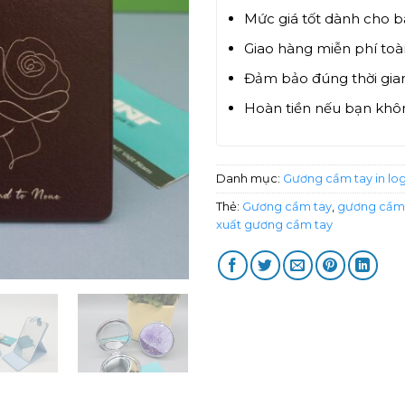
Mức giá tốt dành cho 
Giao hàng miễn phí to
Đảm bảo đúng thời gian
Hoàn tiền nếu bạn khôn
Danh mục:
Gương cầm tay in lo
Thẻ:
Gương cầm tay
,
gương cầm 
xuất gương cầm tay