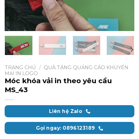
TRANG CHỦ
/
QUÀ TẶNG QUẢNG CÁO KHUYẾN
MẠI IN LOGO
Móc khóa vải in theo yêu cầu
MS_43
Liên hệ Zalo
Gọi ngay: 0896123189