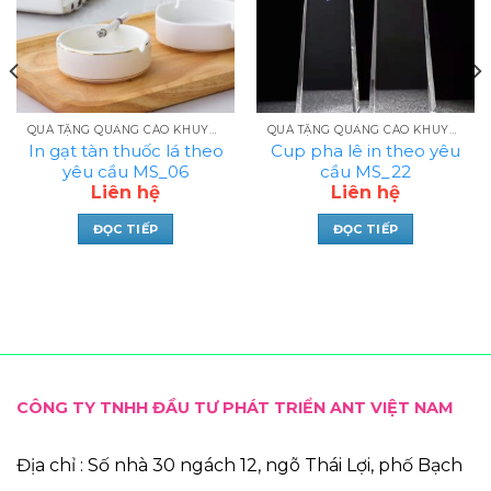
QUÀ TẶNG QUẢNG CÁO KHUYẾN MẠI IN LOGO
QUÀ TẶNG QUẢNG CÁO KHUYẾN MẠI IN LOGO
In gạt tàn thuốc lá theo
Cup pha lê in theo yêu
yêu cầu MS_06
cầu MS_22
Liên hệ
Liên hệ
ĐỌC TIẾP
ĐỌC TIẾP
CÔNG TY TNHH ĐẦU TƯ PHÁT TRIỂN ANT VIỆT NAM
Địa chỉ : Số nhà 30 ngách 12, ngõ Thái Lợi, phố Bạch