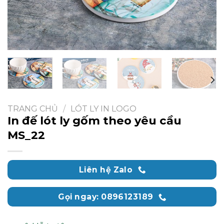
TRANG CHỦ
/
LÓT LY IN LOGO
In đế lót ly gốm theo yêu cầu
MS_22
Liên hệ Zalo
Gọi ngay: 0896123189