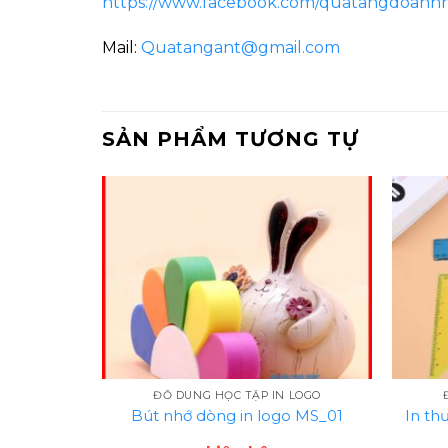
https://www.facebook.com/quatangdoanh
Mail:
Quatangant@gmail.com
SẢN PHẨM TƯƠNG TỰ
 LOGO
ĐỒ DÙNG HỌC TẬP IN LOGO
 yêu cầu
Bút nhớ dòng in logo MS_01
In th