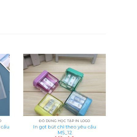
O
ĐỒ DÙNG HỌC TẬP IN LOGO
 cầu
In gọt bút chì theo yêu cầu
MS_12