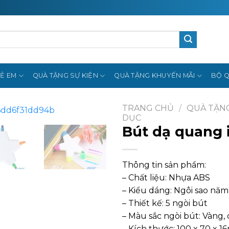
Ẻ EM
QUÀ TẶNG SỰ KIỆN
QUÀ TẶNG KHUYẾN MÃI
BỘ Q
TRANG CHỦ
/
QUÀ TẶNG
DỤC
Bút dạ quang 
Thông tin sản phẩm:
– Chất liệu: Nhựa ABS
– Kiểu dáng: Ngôi sao nă
– Thiết kế: 5 ngòi bút
– Màu sắc ngòi bút: Vàng,
– Kích thước: 100 x 70 x 