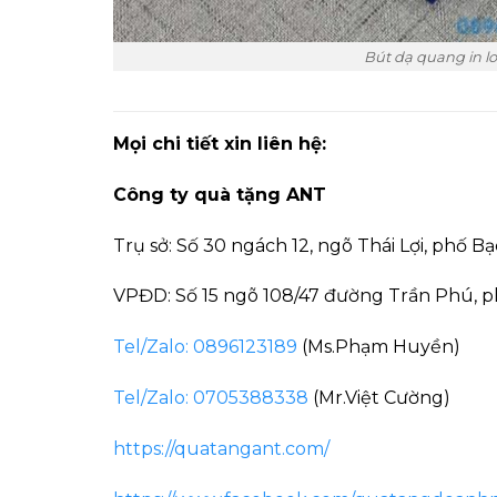
Bút dạ quang in l
Mọi chi tiết xin liên hệ:
Công ty quà tặng ANT
Trụ sở: Số 30 ngách 12, ngõ Thái Lợi, phố B
VPĐD: Số 15 ngõ 108/47 đường Trần Phú, p
Tel/Zalo: 0896123189
(Ms.Phạm Huyền)
Tel/Zalo: 0705388338
(Mr.Việt Cường)
https://quatangant.com/