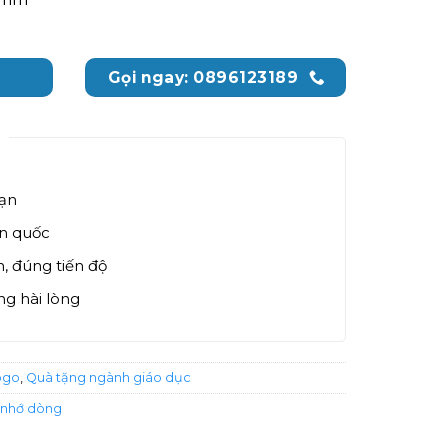
Gọi ngay: 0896123189
bạn
àn quốc
, đúng tiến độ
g hài lòng
ogo
,
Quà tặng ngành giáo dục
t nhớ dòng