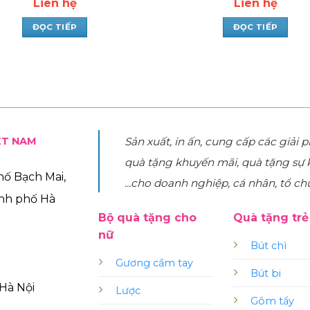
Liên hệ
Liên hệ
ĐỌC TIẾP
ĐỌC TIẾP
ỆT NAM
Sản xuất, in ấn, cung cấp các giải 
quà tặng khuyến mãi, quà tặng sự 
phố Bạch Mai,
...cho doanh nghiệp, cá nhân, tổ ch
ành phố Hà
Bộ quà tặng cho
Quà tặng tr
nữ
Bút chì
Gương cầm tay
Bút bi
Hà Nội
Lược
Gôm tẩy