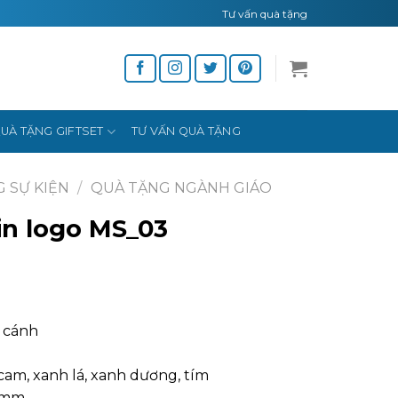
Tư vấn quà tặng
UÀ TẶNG GIFTSET
TƯ VẤN QUÀ TẶNG
 SỰ KIỆN
/
QUÀ TẶNG NGÀNH GIÁO
in logo MS_03
m cánh
 cam, xanh lá, xanh dương, tím
16mm