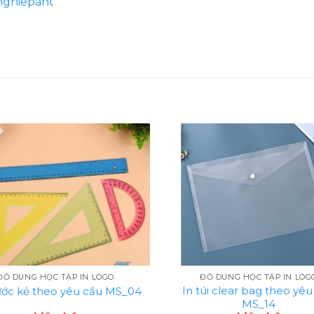
nghiepant
ĐỒ DÙNG HỌC TẬP IN LOGO
ĐỒ DÙNG HỌC TẬP IN LOG
In túi clear bag theo yêu
ước kẻ theo yêu cầu MS_04
MS_14