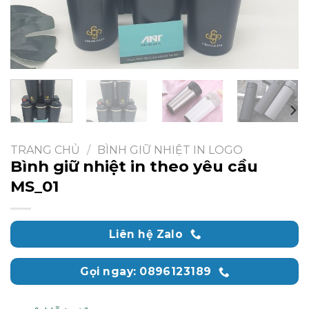
TRANG CHỦ
/
BÌNH GIỮ NHIỆT IN LOGO
Bình giữ nhiệt in theo yêu cầu
MS_01
Liên hệ Zalo
Gọi ngay: 0896123189