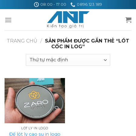
Skip
08:00 - 17:00
0896.123.189
to
content
TRANG CHỦ
/
SẢN PHẨM ĐƯỢC GẮN THẺ “LÓT
CỐC IN LOG”
LÓT LY IN LOGO
Đế lót ly cao su in logo