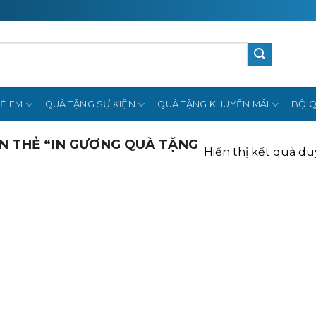
Ẻ EM
QUÀ TẶNG SỰ KIỆN
QUÀ TẶNG KHUYẾN MÃI
BỘ Q
 THẺ “IN GƯƠNG QUÀ TẶNG
Hiển thị kết quả du