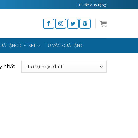
Tư vấn quà tặng
UÀ TẶNG GIFTSET
TƯ VẤN QUÀ TẶNG
y nhất