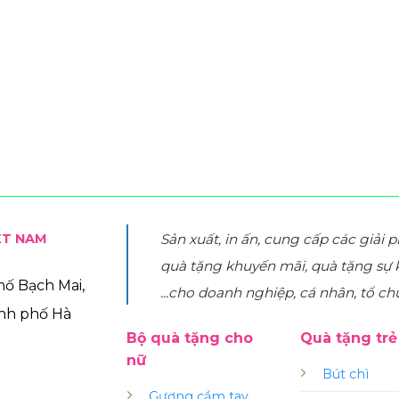
ỆT NAM
Sản xuất, in ấn, cung cấp các giải 
quà tặng khuyến mãi, quà tặng sự 
phố Bạch Mai,
...cho doanh nghiệp, cá nhân, tổ ch
ành phố Hà
Bộ quà tặng cho
Quà tặng tr
nữ
Bút chì
Gương cầm tay