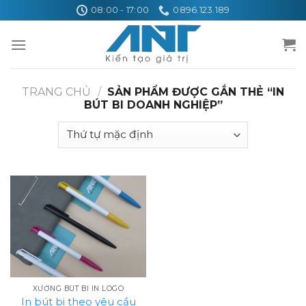
Skip
08:00 - 17:00
0896.123.189
to
content
TRANG CHỦ
/
SẢN PHẨM ĐƯỢC GẮN THẺ “IN
BÚT BI DOANH NGHIỆP”
XƯỞNG BÚT BI IN LOGO
In bút bi theo yêu cầu