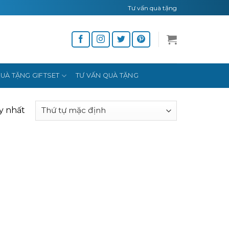
Tư vấn quà tặng
UÀ TẶNG GIFTSET
TƯ VẤN QUÀ TẶNG
y nhất