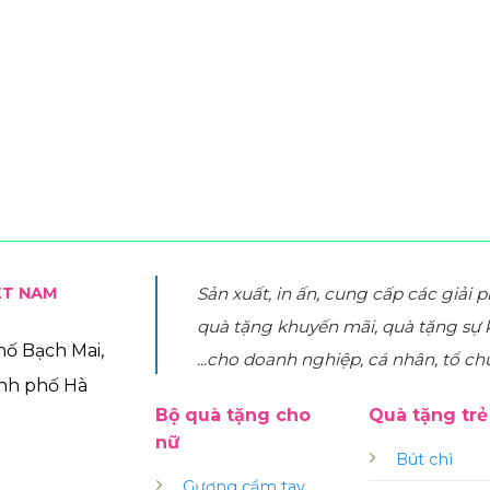
ỆT NAM
Sản xuất, in ấn, cung cấp các giải 
quà tặng khuyến mãi, quà tặng sự 
phố Bạch Mai,
...cho doanh nghiệp, cá nhân, tổ ch
ành phố Hà
Bộ quà tặng cho
Quà tặng tr
nữ
Bút chì
Gương cầm tay