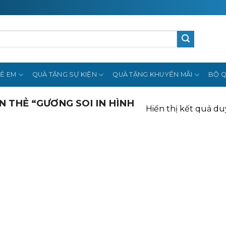
Ẻ EM
QUÀ TẶNG SỰ KIỆN
QUÀ TẶNG KHUYẾN MÃI
BỘ Q
 THẺ “GƯƠNG SOI IN HÌNH
Hiển thị kết quả du