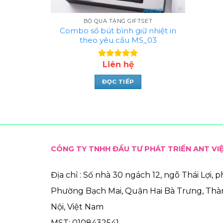
BỘ QUÀ TẶNG GIFTSET
Combo sổ bút bình giữ nhiệt in
theo yêu cầu MS_03
Liên hệ
Được xếp
hạng
5.00
5 sao
ĐỌC TIẾP
CÔNG TY TNHH ĐẦU TƯ PHÁT TRIỂN ANT VI
Địa chỉ : Số nhà 30 ngách 12, ngõ Thái Lợi, 
Phường Bạch Mai, Quận Hai Bà Trưng, Th
Nội, Việt Nam
MST: 0108432541