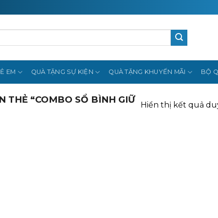
Ẻ EM
QUÀ TẶNG SỰ KIỆN
QUÀ TẶNG KHUYẾN MÃI
BỘ Q
 THẺ “COMBO SỔ BÌNH GIỮ
Hiển thị kết quả du