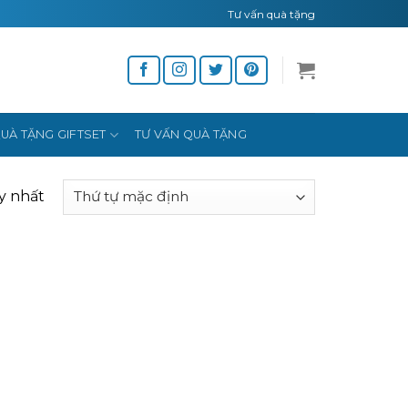
Tư vấn quà tặng
UÀ TẶNG GIFTSET
TƯ VẤN QUÀ TẶNG
y nhất