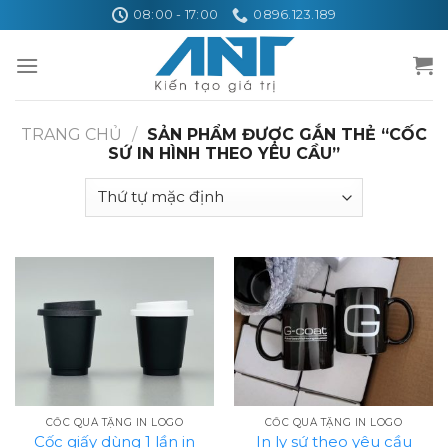
Skip
08:00 - 17:00
0896.123.189
to
content
TRANG CHỦ
/
SẢN PHẨM ĐƯỢC GẮN THẺ “CỐC
SỨ IN HÌNH THEO YÊU CẦU”
CỐC QUÀ TẶNG IN LOGO
CỐC QUÀ TẶNG IN LOGO
Cốc giấy dùng 1 lần in
In ly sứ theo yêu cầu