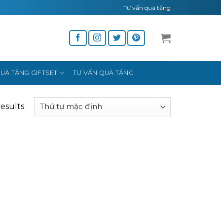
Tư vấn quà tặng
UÀ TẶNG GIFTSET
TƯ VẤN QUÀ TẶNG
results