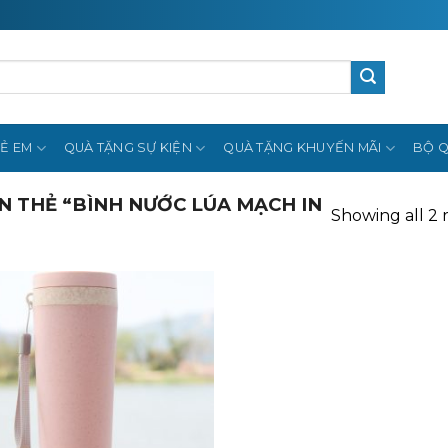
Ẻ EM
QUÀ TẶNG SỰ KIỆN
QUÀ TẶNG KHUYẾN MÃI
BỘ Q
 THẺ “BÌNH NƯỚC LÚA MẠCH IN
Showing all 2 