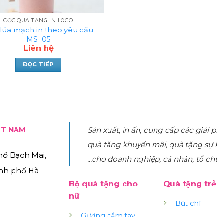
CỐC QUÀ TẶNG IN LOGO
lúa mạch in theo yêu cầu
MS_05
Liên hệ
ĐỌC TIẾP
ỆT NAM
Sản xuất, in ấn, cung cấp các giải 
quà tặng khuyến mãi, quà tặng sự 
phố Bạch Mai,
...cho doanh nghiệp, cá nhân, tổ ch
ành phố Hà
Bộ quà tặng cho
Quà tặng tr
nữ
Bút chì
Gương cầm tay