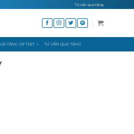
Tư vấn quà tặng
UÀ TẶNG GIFTSET
TƯ VẤN QUÀ TẶNG
Y