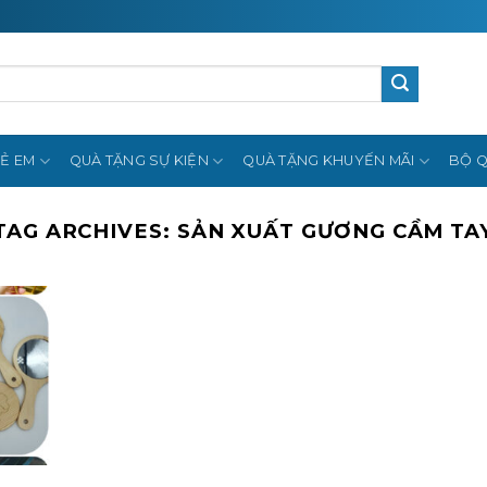
Ẻ EM
QUÀ TẶNG SỰ KIỆN
QUÀ TẶNG KHUYẾN MÃI
BỘ Q
TAG ARCHIVES:
SẢN XUẤT GƯƠNG CẦM TA