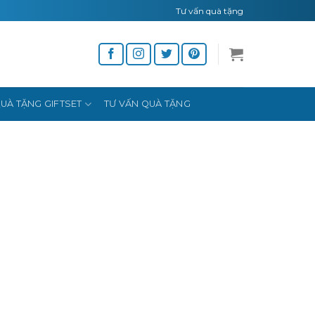
Tư vấn quà tặng
UÀ TẶNG GIFTSET
TƯ VẤN QUÀ TẶNG