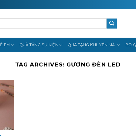
Ẻ EM
QUÀ TẶNG SỰ KIỆN
QUÀ TẶNG KHUYẾN MÃI
BỘ Q
TAG ARCHIVES:
GƯƠNG ĐÈN LED